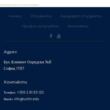
FaLang translation system by Faboba
Начало
Студенти
Кандидат-студенти
Профил на купувача
Контакти
Адрес
Бул. Климент Охридски №8
София, 1797
Контакти
Телефон: +359 2 81 63 120
Имейл: info@uctm.edu