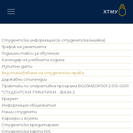
Студентска информация (е-студентска книжка)
График на занятията
Годишни такси за обучение
Календар на учебната година
Изпитни дати
Възстановяване на студентски права
Държавни стипендии
Практики по оперативна програма BG05M2OP001-2.013-0001
"СТУДЕНТСКИ ПРАКТИКИ - ФАЗА 2
Еразъм+
Информация общежития
Наши студенти
Кариери и алумни
Студентско кредитиране
Студентска карта ISIC