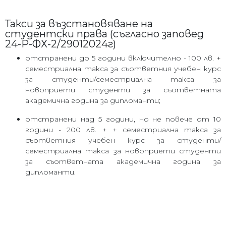
Такси за възстановяване на
студентски права (съгласно заповед
24-Р-ФХ-2/29012024г)
отстранени до 5 години включително - 100 лв. +
семестриална такса за съответния учебен курс
за студенти/семестриална такса за
новоприети студенти за съответната
академична година за дипломанти;
отстранени над 5 години, но не повече от 10
години - 200 лв. + + семестриална такса за
съответния учебен курс за студенти/
семестриална такса за новоприети студенти
за съответната академична година за
дипломанти.