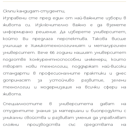
Скъпи кандидат-студенти,
Изправени сте пред един от най-важните избори в
живота си. Изключително важно е да вземете
информирано решение. Да изберете университет,
който Ви предлага перспектива. Такова висше
училище е Химикотехнологичният и металургичен
университет. Вече 66 години нашият университет
подготвя конкурентноспособни инженери, които
творят нови технологии, поддържат най-високи
стандарти в професионалните практики и днес
допринасят за устойчиво развитие, зелени
технологии и модернизация на всички сфери на
живота.
Специалностите в университета дават на
студентите знания за материали и биопродукти с
уникални свойства и развиват умения да управляват
сложни производства със средствата на