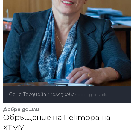
Сеня Терзиева-Желязкова
проф. д-р инж.
Добре дошли
Обръщение на Ректора на
ХТМУ