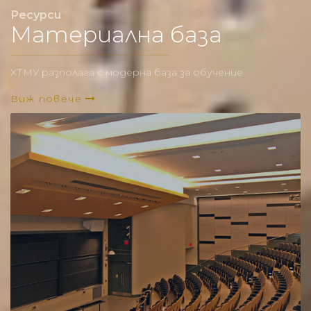
Ресурси
Материална база
ХТМУ разполага с модерна база за обучение
Виж повече