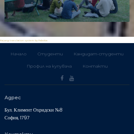
FaLang translation system by Faboba
Начало
Студенти
Кандидат-студенти
Профил на купувача
Контакти
Адрес
Бул. Климент Охридски №8
София, 1797