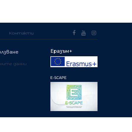
Контакти
Еразъм+
олзване
чните данни
E-SCAPE