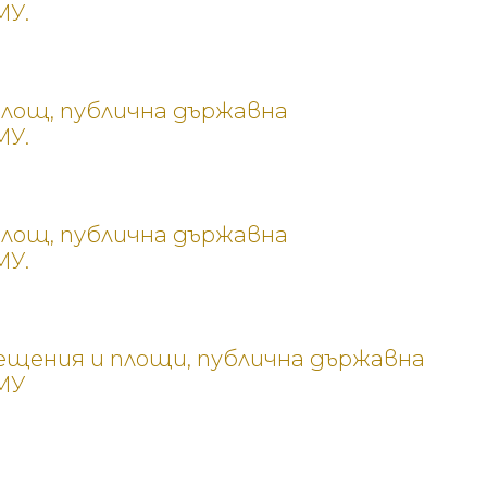
МУ.
площ, публична държавна
МУ.
площ, публична държавна
МУ.
омещения и площи, публична държавна
МУ