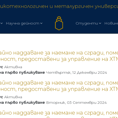
икотехнологичен и металургичен универ
Научна дейност
Студенти
Новин
айно наддаване за наемане на сгради, п
ност, предоставени за управление на ХТ
ус
Активна
на първо публикуване
Четвъртък, 12 Декември 2024
айно наддаване за наемане на сгради, п
ност, предоставени за управление на ХТ
ус
Активна
на първо публикуване
Вторник, 03 Септември 2024
айно наддаване за наемане на сгради, п