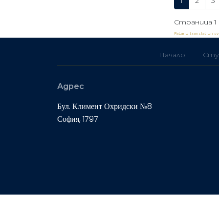
1
2
3
Страница 1
FaLang translation s
Начало
Сту
Адрес
Бул. Климент Охридски №8
София, 1797
© 2019 Химикотехнологичен и металургичен унив