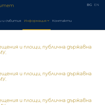
BG
EN
ситет
и и събития
Информация
Контакти
омещения и площи, публична държавна
МУ.
омещения и площи, публична държавна
МУ.
омещения и площи, публична държавна