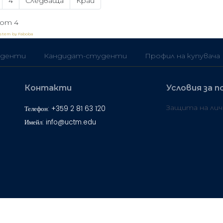
4
Следваща
Край
 от 4
ystem by Faboba
денти
Кандидат-студенти
Профил на купувача
Контакти
Условия за п
Защита на ли
Телефон: +359 2 81 63 120
Имейл: info@uctm.edu
ерситет