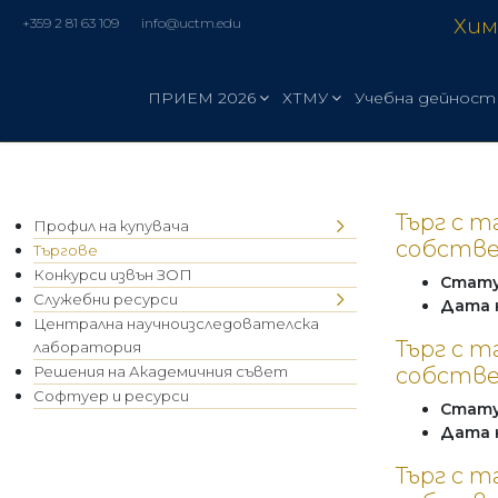
Хим
+359 2 81 63 109
info@uctm.edu
ПРИЕМ 2026
ХТМУ
Учебна дейност
Търг с т
Профил на купувача
собстве
Търгове
Конкурси извън ЗОП
Стат
Служебни ресурси
Дата 
Централна научноизследователска
Търг с т
лаборатория
Решения на Академичния съвет
собстве
Софтуер и ресурси
Стат
Дата 
Търг с т