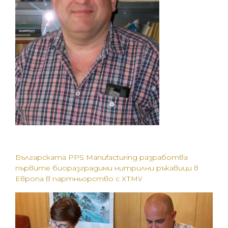
Българската PPS Manufacturing разработва
първите биоразградими нитрилни ръкавици в
Европа в партньорство с ХТМУ