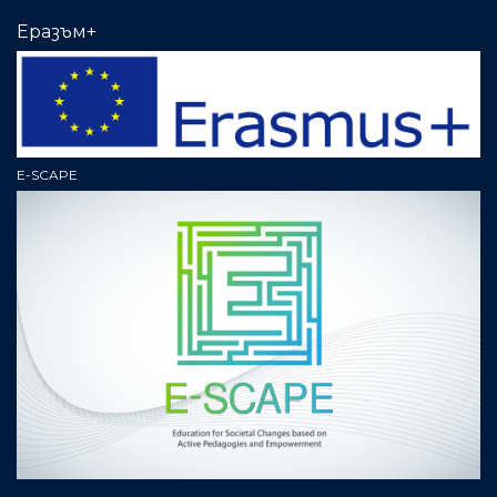
Еразъм+
E-SCAPE