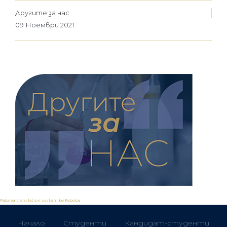
Другите за нас
09 Ноември 2021
FaLang translation system by Faboba
Начало
Студенти
Кандидат-студенти