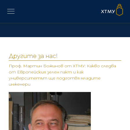
Другите за нас!
Проф. Мартин Божинов от ХТМУ: Какво следва
от Европейския зелен пакт и как
университетът ще подготвя младите
инженери