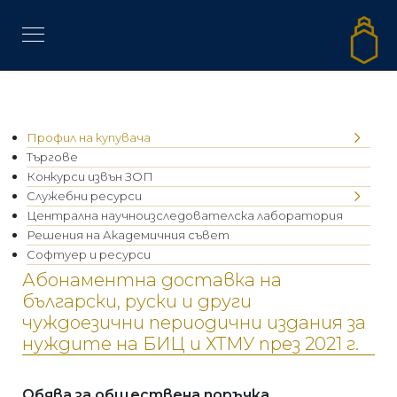
Профил на купувача
Търгове
Конкурси извън ЗОП
Служебни ресурси
Централна научноизследователска лаборатория
Решения на Академичния съвет
Софтуер и ресурси
Абонаментна доставка на
български, руски и други
чуждоезични периодични издания за
нуждите на БИЦ и ХТМУ през 2021 г.
Обява за обществена поръчка