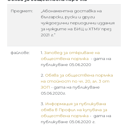
Предмет:
„Абонаментна доставка на
български, руски и други
чуждоезични периодични издания
за нуждите на БИЦ и ХТМУ през
2021 г.”
файлове:
1.
Заповед за откриване на
обществена поръчка
- дата на
публикуване 05.06.2020
2.
Обява за обществена поръчка
на стойност по чл. 20, ал. 3 от
ЗОП
- дата на публикуване
05.06.2020г.
3.
Информация за публикувана
обява в Профил на купувача за
обществена поръчка
- дата на
публикуване 05.06.2020 г.