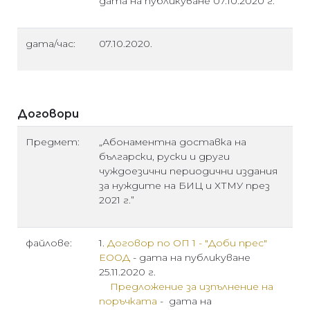
дата на публикуване 07.10.2020 г.
дата/час:
07.10.2020.
Договори
Предмет:
„Абонаментна доставка на
български, руски и други
чуждоезични периодични издания
за нуждите на БИЦ и ХТМУ през
2021 г.”
файлове:
1.
Договор по ОП 1 - "Доби прес"
ЕООД
- дата на публикуване
25.11.2020 г.
Предложение за изпълнение на
поръчката
- дата на