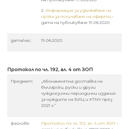
2.
Информация за удължаване на
срока за получаване на оферти
-
дата на публикуване 19.06.2020
дата/час:
19.06.2020.
Протокол по чл. 192, ал. 4 от ЗОП
Предмет:
„Абонаментна доставка на
български, руски и други
чуждоезични периодични издания
за нуждите на БИЦ и ХТМУ през
2021 г.”
файлове:
Протокол по чл. 192, ал. 4 от ЗОП
-