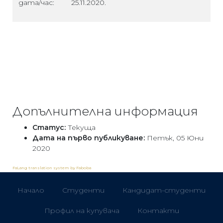
дата/час:
25.11.2020.
Допълнителна информация
Статус:
Текуща
Дата на първо публикуване:
Петък, 05 Юни
2020
FaLang translation system by Faboba
Начало
Студенти
Кандидат-студенти
Профил на купувача
Контакти